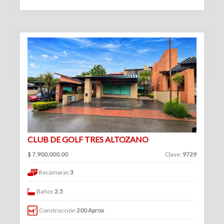
Venta
|
Renta
Departamentos
(247)
Venta
|
CLUB DE GOLF TRES ALTOZANO
Renta
$ 7,900,000.00
Clave:
9729
Recamaras
3
Baños
2.5
Oficinas
Construcción
200 Aprox
(128)