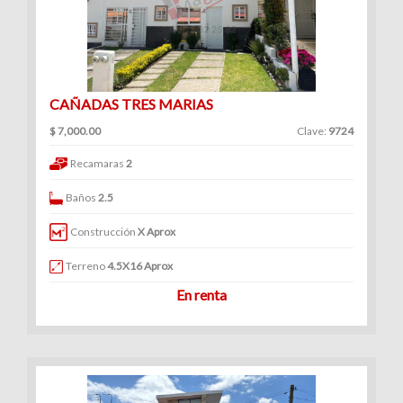
CAÑADAS TRES MARIAS
$ 7,000.00
Clave:
9724
Recamaras
2
Baños
2.5
Construcción
X Aprox
Terreno
4.5X16 Aprox
En renta