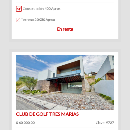
|
Construcción
400 Aprox
Renta
Terreno
20X50 Aprox
En renta
CLUB DE GOLF TRES MARIAS
$ 60,000.00
Clave:
9727