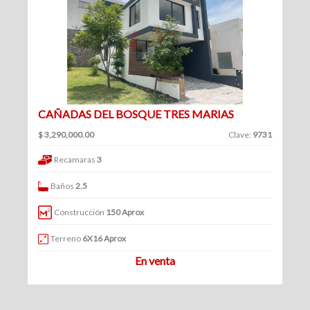
(360)
Venta
Clave
|
Renta
CAÑADAS DEL BOSQUE TRES MARIAS
Filtrar
$ 3,290,000.00
Clave:
9731
Bodegas
por:
Recamaras
3
(70)
Venta
Venta
Baños
2.5
y
|
renta
Construcción
150 Aprox
Renta
Venta
Terreno
6X16 Aprox
En venta
Renta
Locales