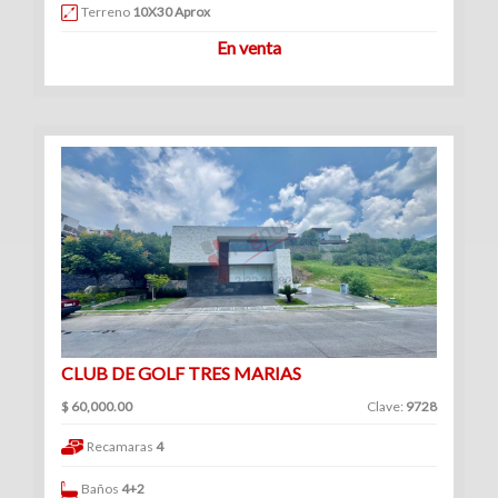
Venta
Terreno
10X30 Aprox
|
En venta
Renta
Ranchos
(1)
Venta
|
Renta
CLUB DE GOLF TRES MARIAS
$ 60,000.00
Clave:
9728
Consultorios
Recamaras
4
(12)
Venta
Baños
4+2