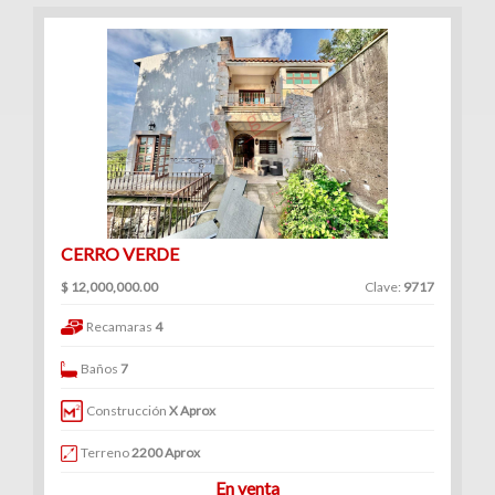
CERRO VERDE
$ 12,000,000.00
Clave:
9717
Recamaras
4
Baños
7
Construcción
X Aprox
Terreno
2200 Aprox
En venta