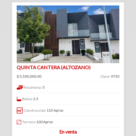
(234)
Venta
|
Renta
Turístico
QUINTA CANTERA (ALTOZANO)
(1)
Venta
$ 3,500,000.00
Clave:
9730
|
Recamaras
3
Renta
Baños
2.5
Construcción
115 Aprox
Edificios
Terreno
100 Aprox
En venta
(41)