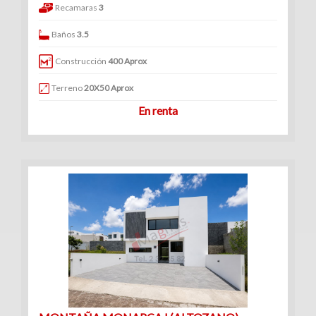
Recamaras
3
Baños
3.5
Construcción
400 Aprox
Terreno
20X50 Aprox
En renta