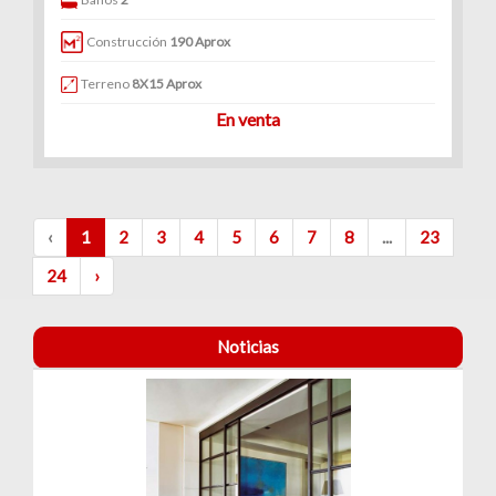
Construcción
190 Aprox
Terreno
8X15 Aprox
En venta
‹
1
2
3
4
5
6
7
8
...
23
24
›
Noticias