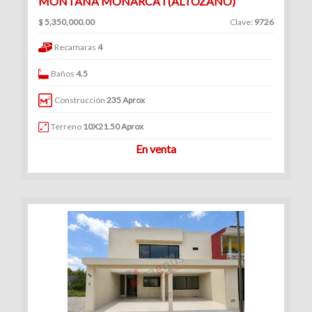
MONTAÑA MONARCA I (ALTOZANO)
$ 5,350,000.00
Clave:
9726
Recamaras
4
Baños
4.5
Construcción
235 Aprox
Terreno
10X21.50 Aprox
En venta