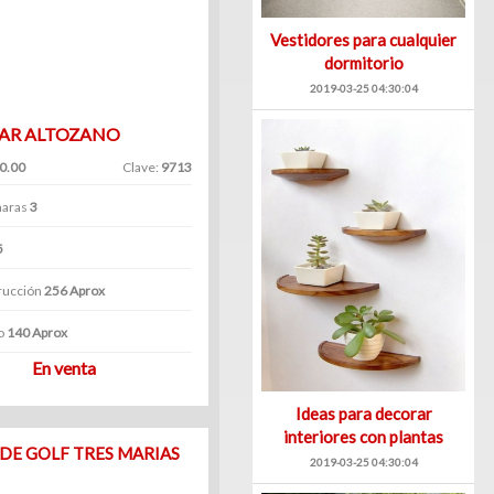
Vestidores para cualquier
dormitorio
2019-03-25 04:30:04
VAR ALTOZANO
0.00
Clave:
9713
aras
3
5
rucción
256 Aprox
o
140 Aprox
En venta
Ideas para decorar
interiores con plantas
2019-03-25 04:30:04