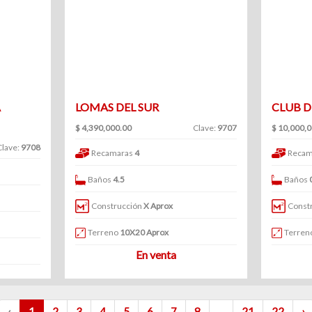
A
LOMAS DEL SUR
CLUB D
$ 4,390,000.00
Clave:
9707
$ 10,000,
Clave:
9708
Recamaras
4
Recam
Baños
4.5
Baños
Construcción
X Aprox
Const
Terreno
10X20 Aprox
Terren
En venta
‹
1
2
3
4
5
6
7
8
...
21
22
›