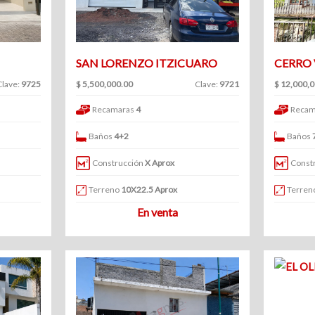
SAN LORENZO ITZICUARO
CERRO
Clave:
9725
$ 5,500,000.00
Clave:
9721
$ 12,000,
Recamaras
4
Recam
Baños
4+2
Baños
Construcción
X Aprox
Const
Terreno
10X22.5 Aprox
Terren
En venta