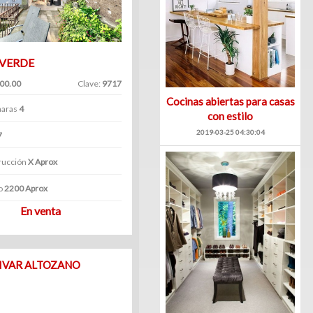
 VERDE
000.00
Clave:
9717
Cocinas abiertas para casas
aras
4
con estilo
2019-03-25 04:30:04
7
rucción
X Aprox
o
2200 Aprox
En venta