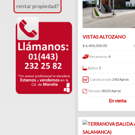
Venta
rentar propiedad?
|
Renta
VISTAS ALTOZANO
$ 6,400,000.00
Departamentos
Recamaras
4
(248)
Baños
3
Venta
|
Construcción
240 Aprox
Renta
Terreno
8X20 Aprox
En venta
Oficinas
(127)