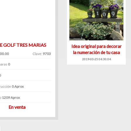
E GOLF TRES MARIAS
Idea original para decorar
la numeración de tu casa
000.00
Clave:
9703
2019-03-25 04:30:04
aras
0
0
rucción
0 Aprox
o
1209 Aprox
En venta