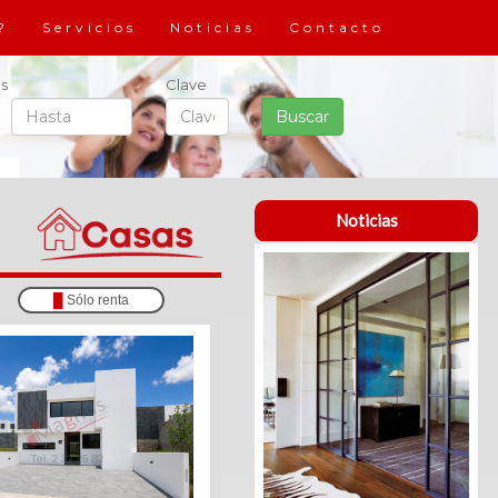
?
Servicios
Noticias
Contacto
s
Clave
Noticias
█
Sólo renta