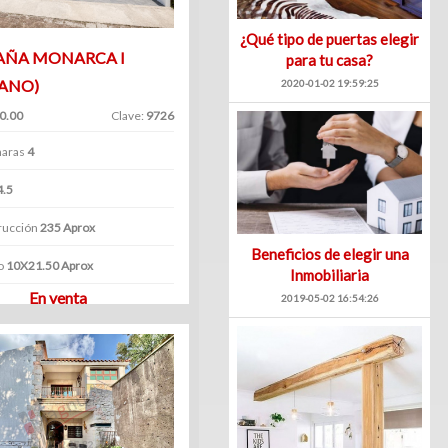
¿Qué tipo de puertas elegir
ÑA MONARCA I
para tu casa?
ZANO)
2020-01-02 19:59:25
0.00
Clave:
9726
aras
4
4.5
rucción
235 Aprox
Beneficios de elegir una
o
10X21.50 Aprox
Inmobiliaria
En venta
2019-05-02 16:54:26