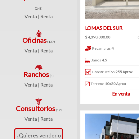
(234)
(248)
Venta
Venta
Renta
|
|
Renta
LOMAS DEL SUR
$ 4,390,000.00
Oficinas
(127)
Recamaras
4
Venta
Renta
|
Turístico
Baños
4.5
(1)
Construcción
255 Aprox
Ranchos
(1)
Venta
Terreno
10x20 Aprox
Venta
Renta
|
|
En venta
Renta
Consultorios
(12)
Venta
Renta
|
Edificios
¿Quieres vender o
(41)