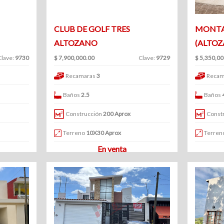
CLUB DE GOLF TRES
MONTA
ALTOZANO
(ALTO
Clave:
9730
$ 7,900,000.00
Clave:
9729
$ 5,350,00
Recamaras
3
Recam
Baños
2.5
Baños
Construcción
200 Aprox
Const
Terreno
10X30 Aprox
Terren
En venta