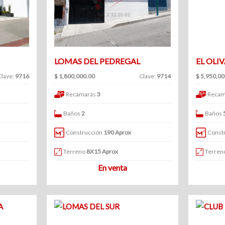
LOMAS DEL PEDREGAL
EL OLI
Clave:
9716
$ 1,800,000.00
Clave:
9714
$ 5,950,00
Recamaras
3
Recam
Baños
2
Baños
Construcción
190 Aprox
Const
Terreno
8X15 Aprox
Terren
En venta