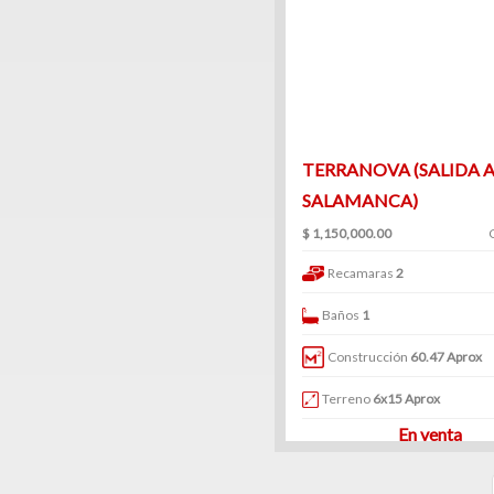
Venta
|
Renta
Ranchos
TERRANOVA (SALIDA 
SALAMANCA)
(1)
$ 1,150,000.00
Venta
|
Recamaras
2
Renta
Baños
1
Construcción
60.47 Aprox
Terreno
6x15 Aprox
Consultorios
En venta
(12)
Venta