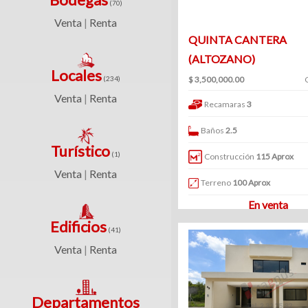
(70)
(361)
Venta
Renta
|
Venta
QUINTA CANTERA
Clave
|
(ALTOZANO)
Renta
Locales
(234)
$ 3,500,000.00
Venta
Renta
|
Recamaras
3
Filtrar
Baños
2.5
Bodegas
por:
Turístico
(1)
Construcción
115 Aprox
(70)
Venta
Renta
Venta
|
Venta
Terreno
100 Aprox
y
|
En venta
renta
Renta
Edificios
(41)
Venta
Venta
Renta
|
Renta
Locales
Departamentos