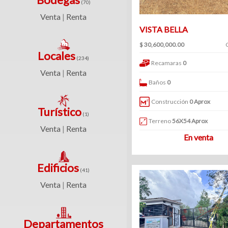
(70)
(360)
Venta
Renta
|
Venta
VISTA BELLA
Clave
|
$ 30,600,000.00
Renta
Locales
(234)
Recamaras
0
Venta
Renta
|
Baños
0
Filtrar
Bodegas
Construcción
0 Aprox
por:
Turístico
(1)
Terreno
56X54 Aprox
(70)
Venta
Renta
Venta
|
Venta
En venta
y
|
renta
Renta
Edificios
(41)
Venta
Venta
Renta
|
Renta
Locales
Departamentos