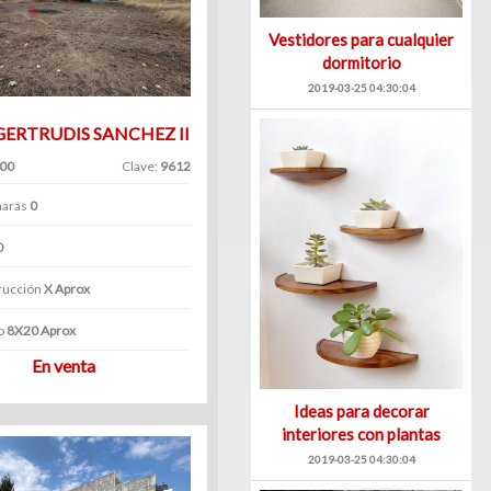
Vestidores para cualquier
dormitorio
2019-03-25 04:30:04
GERTRUDIS SANCHEZ II
.00
Clave:
9612
aras
0
0
rucción
X Aprox
o
8X20 Aprox
En venta
Ideas para decorar
interiores con plantas
2019-03-25 04:30:04