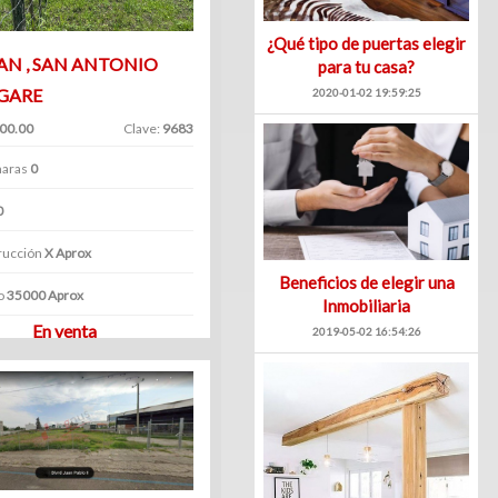
¿Qué tipo de puertas elegir
AN , SAN ANTONIO
para tu casa?
GARE
2020-01-02 19:59:25
000.00
Clave:
9683
aras
0
0
rucción
X Aprox
Beneficios de elegir una
o
35000 Aprox
Inmobiliaria
En venta
2019-05-02 16:54:26