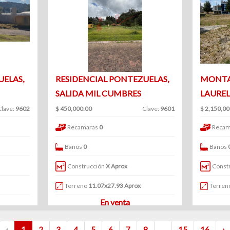
UELAS,
RESIDENCIAL PONTEZUELAS,
MONTA
SALIDA MIL CUMBRES
LAURE
Clave:
9602
$ 450,000.00
Clave:
9601
$ 2,150,00
Recamaras
0
Recam
Baños
0
Baños
Construcción
X Aprox
Const
Terreno
11.07x27.93 Aprox
Terren
En venta
‹
1
2
3
4
5
6
7
8
...
15
16
›