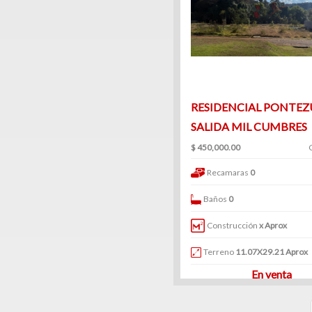
Venta
|
Renta
Ranchos
RESIDENCIAL PONTEZ
SALIDA MIL CUMBRES
(1)
$ 450,000.00
Venta
|
Recamaras
0
Renta
Baños
0
Construcción
x Aprox
Terreno
11.07X29.21 Aprox
Consultorios
En venta
(12)
Venta