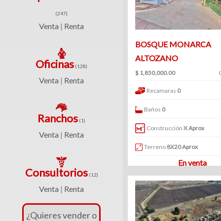
(234)
(247)
Venta
Venta
Renta
|
|
Renta
BOSQUE MONARCA
ALTOZANO
Oficinas
(128)
$ 1,850,000.00
Venta
Renta
|
Turístico
Recamaras
0
Baños
0
(1)
Ranchos
(1)
Venta
Construcción
X Aprox
Venta
Renta
|
|
Terreno
8X20 Aprox
Renta
En venta
Consultorios
(12)
Venta
Renta
|
Edificios
¿Quieres vender o
(41)