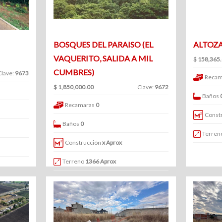
BOSQUES DEL PARAISO (EL
ALTOZ
VAQUERITO, SALIDA A MIL
$ 158,365
CUMBRES)
Clave:
9673
Recam
$ 1,850,000.00
Clave:
9672
Baños
Recamaras
0
Const
Baños
0
Terren
Construcción
x Aprox
Terreno
1366 Aprox
En venta