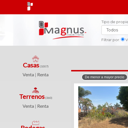
Tipo de prop
X
X
Cerrar
Cerrar
Filtrar por:
V
Tipo
de
propiedad
Casas
Casas
(1007)
(1007)
Ciudad
Venta
Renta
|
De menor a mayor precio
Venta
|
Ubicacción
Terrenos
Renta
(360)
Venta
Renta
|
Rango
de
precios
Terrenos
Bodegas