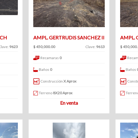
ICH
AMPL. GERTRUDIS SANCHEZ II
AMPL. 
Clave:
9623
$ 450,000.00
Clave:
9613
$ 450,000
Recamaras
0
Recam
Baños
0
Baños
Construcción
X Aprox
Const
Terreno
8X20 Aprox
Terren
En venta