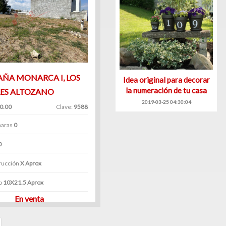
ÑA MONARCA I, LOS
Idea original para decorar
la numeración de tu casa
LES ALTOZANO
2019-03-25 04:30:04
0.00
Clave:
9588
aras
0
0
rucción
X Aprox
o
10X21.5 Aprox
En venta