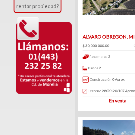
Venta
rentar propiedad?
|
Renta
ALVARO OBREGON, M
$ 30,000,000.00
Departamentos
Recamaras
2
(247)
Baños
2
Venta
|
Construcción
0 Aprox
Renta
Terreno
280X120/107 Aprox
En venta
Oficinas
(128)