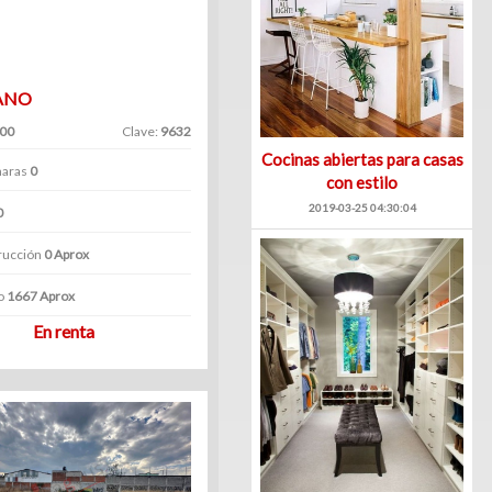
ANO
.00
Clave:
9632
Cocinas abiertas para casas
aras
0
con estilo
2019-03-25 04:30:04
0
rucción
0 Aprox
o
1667 Aprox
En renta