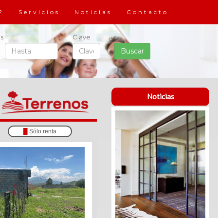
?
Servicios
Noticias
Contacto
s
Clave
Noticias
█
Sólo renta