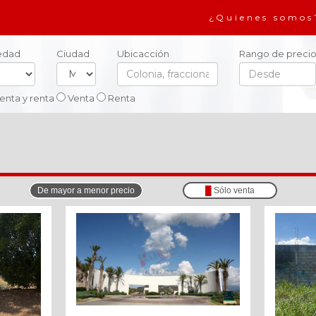
¿Quienes somos
iedad
Ciudad
Ubicacción
Rango de precio
enta y renta
Venta
Renta
De mayor a menor precio
█
Sólo venta