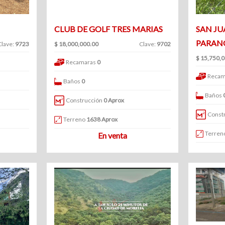
CLUB DE GOLF TRES MARIAS
SAN JU
PARAN
Clave:
9723
$ 18,000,000.00
Clave:
9702
$ 15,750,
Recamaras
0
Recam
Baños
0
Baños
Construcción
0 Aprox
Const
Terreno
1638 Aprox
Terren
En venta