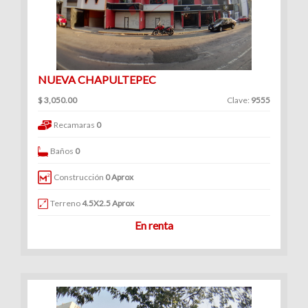
NUEVA CHAPULTEPEC
$ 3,050.00
Clave:
9555
Recamaras
0
Baños
0
Construcción
0 Aprox
Terreno
4.5X2.5 Aprox
En renta