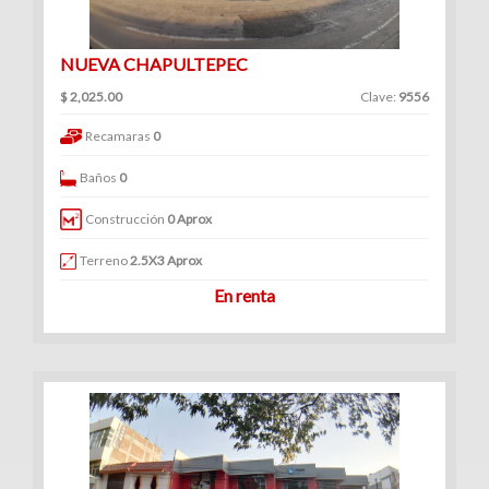
NUEVA CHAPULTEPEC
$ 2,025.00
Clave:
9556
Recamaras
0
Baños
0
Construcción
0 Aprox
Terreno
2.5X3 Aprox
En renta