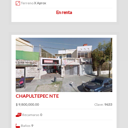
Venta
Terreno
X Aprox
|
En renta
Renta
Ranchos
(1)
Venta
|
Renta
CHAPULTEPEC NTE
$ 9,800,000.00
Clave:
9633
Consultorios
Recamaras
0
(12)
Venta
Baños
9