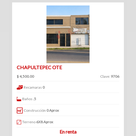
(234)
Venta
|
Renta
Turístico
CHAPULTEPEC OTE
(1)
Venta
$ 4,500.00
Clave:
9706
|
Recamaras
0
Renta
Baños
.5
Construcción
0 Aprox
Edificios
Terreno
6X8 Aprox
En renta
(41)