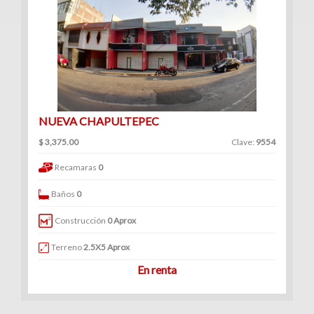
NUEVA CHAPULTEPEC
$ 3,375.00
Clave:
9554
Recamaras
0
Baños
0
Construcción
0 Aprox
Terreno
2.5X5 Aprox
En renta