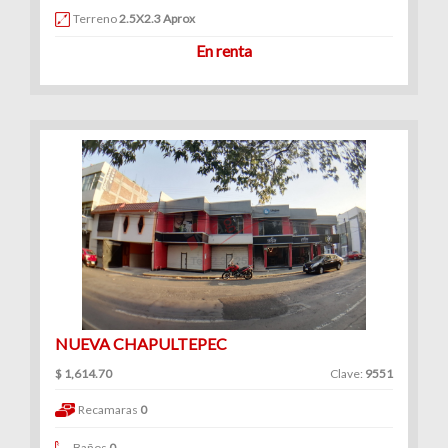
Terreno
2.5X2.3 Aprox
En renta
NUEVA CHAPULTEPEC
$ 1,614.70
Clave:
9551
Recamaras
0
Baños
0