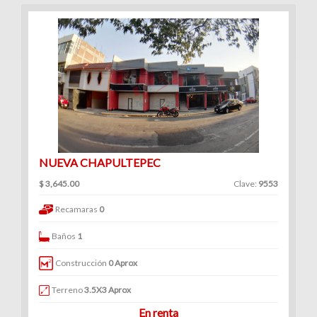
NUEVA CHAPULTEPEC
$ 3,645.00
Clave:
9553
Recamaras
0
Baños
1
Construcción
0 Aprox
Terreno
3.5X3 Aprox
En renta