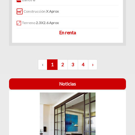
Construcción
X Aprox
Terreno
2.3X2.6 Aprox
En renta
‹
1
2
3
4
›
Noticias