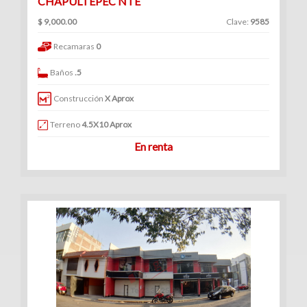
CHAPULTEPEC NTE
$ 9,000.00
Clave:
9585
Recamaras
0
Baños
.5
Construcción
X Aprox
Terreno
4.5X10 Aprox
En renta