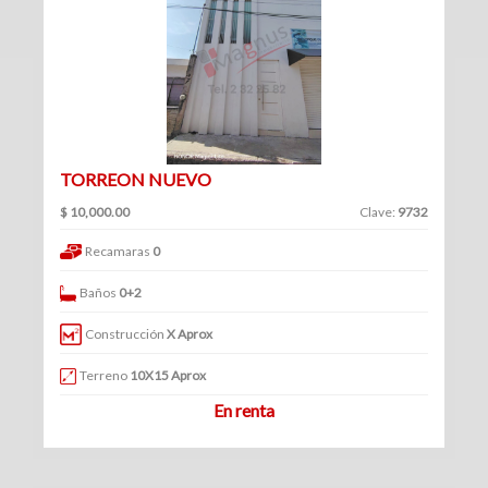
(360)
Venta
Clave
|
Renta
TORREON NUEVO
Filtrar
$ 10,000.00
Clave:
9732
Bodegas
por:
Recamaras
0
(70)
Venta
Venta
Baños
0+2
y
|
renta
Construcción
X Aprox
Renta
Venta
Terreno
10X15 Aprox
En renta
Renta
Locales