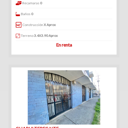
Recamaras
0
Baños
0
Construcción
X Aprox
Terreno
3.4X3.90 Aprox
En renta