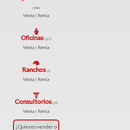
(234)
(248)
Venta
Venta
Renta
|
|
Renta
Oficinas
(127)
Venta
Renta
|
Turístico
(1)
Ranchos
(1)
Venta
Venta
Renta
|
|
Renta
Consultorios
(12)
Venta
Renta
|
Edificios
¿Quieres vender o
(41)