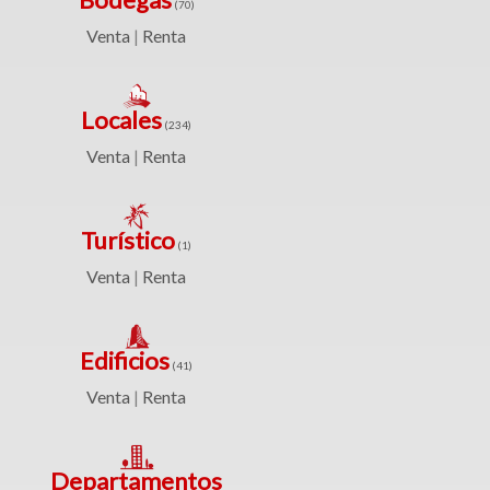
(70)
(361)
Venta
Renta
|
Venta
Clave
|
Renta
Locales
(234)
Venta
Renta
|
Filtrar
Bodegas
por:
Turístico
(1)
(70)
Venta
Renta
Venta
|
Venta
y
|
renta
Renta
Edificios
(41)
Venta
Venta
Renta
|
Renta
Locales
Departamentos