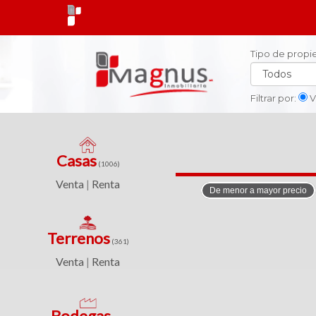
Tipo de prop
X
X
Cerrar
Cerrar
Filtrar por:
V
Tipo
de
propiedad
Casas
Casas
(1006)
(1006)
Ciudad
Venta
Renta
|
De menor a mayor precio
Venta
|
Ubicacción
Terrenos
Renta
(361)
Venta
Renta
|
Rango
de
precios
Terrenos
Bodegas