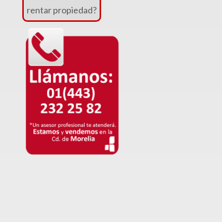
Venta
rentar propiedad?
|
Renta
Departamentos
(248)
Venta
|
Renta
Oficinas
(127)