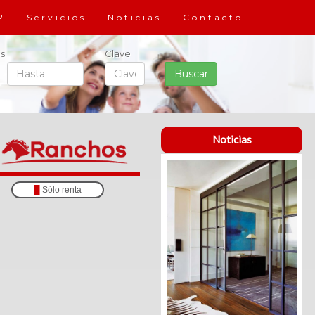
?
Servicios
Noticias
Contacto
s
Clave
Noticias
█
Sólo renta