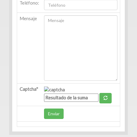
Teléfono:
Venta
|
Mensaje
Renta
Departamentos
(247)
Venta
|
Renta
Captcha*
Oficinas
(128)