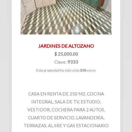
(360)
Venta
Clave
|
Renta
JARDINES DE ALTOZANO
Filtrar
$ 25,000.00
Bodegas
por:
Clave:
9333
Esta propiedad ha sido vista
338
veces
(70)
Venta
Venta
y
|
renta
CASA EN RENTA DE 250 M2, COCINA
Renta
INTEGRAL, SALA DE TV, ESTUDIO,
Venta
VESTIDOR, COCHERA PARA 2 AUTOS,
Renta
CUARTO DE SERVICIO, LAVANDERÍA,
Locales
TERRAZAS, ALJIBE Y GAS ESTACIONARIO