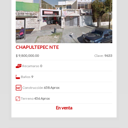
(361)
Venta
Clave
|
Renta
CHAPULTEPEC NTE
Filtrar
$ 9,800,000.00
Clave:
9633
Bodegas
por:
Recamaras
0
(70)
Venta
Venta
Baños
9
y
|
renta
Construcción
658 Aprox
Renta
Venta
Terreno
456 Aprox
En venta
Renta
Locales