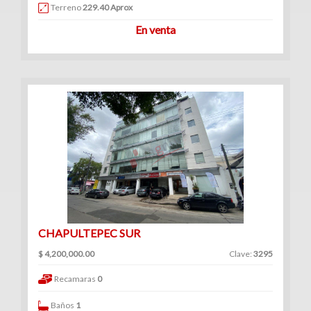
Venta
Terreno
229.40 Aprox
|
En venta
Renta
Ranchos
(1)
Venta
|
Renta
CHAPULTEPEC SUR
$ 4,200,000.00
Clave:
3295
Consultorios
Recamaras
0
(12)
Venta
Baños
1