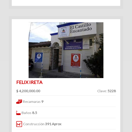
Venta
|
Renta
Departamentos
(248)
Venta
|
FELIX IRETA
Renta
$ 4,200,000.00
Clave:
5228
Recamaras
9
Baños
8.5
Oficinas
Construcción
391 Aprox
(127)