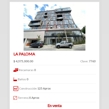
(234)
Venta
|
Renta
Turístico
LA PALOMA
(1)
Venta
$ 4,375,000.00
Clave:
7763
|
Recamaras
0
Renta
Baños
0
Construcción
125 Aprox
Edificios
Terreno
X Aprox
En venta
(41)