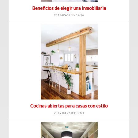
Venta
Beneficios de elegir una Inmobiliaria
|
2019-05-02 16:54:26
Renta
Ranchos
(1)
Venta
|
Renta
Cocinas abiertas para casas con estilo
Consultorios
2019-03-25 04:30:04
(12)
Venta