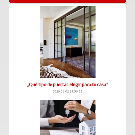
Venta
|
Renta
Departamentos
(248)
Venta
|
¿Qué tipo de puertas elegir para tu casa?
Renta
2020-01-02 19:59:25
Oficinas
(127)