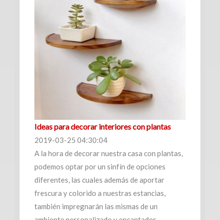
(361)
Venta
Clave
|
Renta
Filtrar
Bodegas
por:
(70)
Venta
Ideas para decorar interiores con plantas
Venta
y
2019-03-25 04:30:04
|
renta
A la hora de decorar nuestra casa con plantas,
Renta
podemos optar por un sinfín de opciones
Venta
diferentes, las cuales además de aportar
frescura y colorido a nuestras estancias,
Renta
Locales
también impregnarán las mismas de un
ambiente personalizado y encantador.