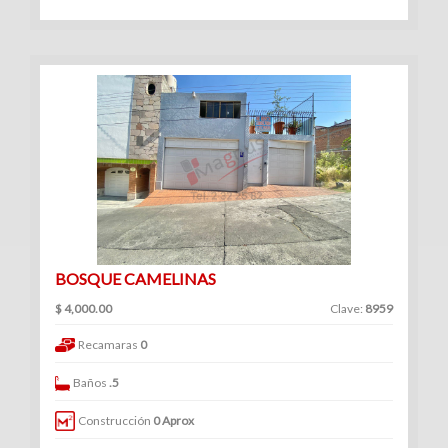
Venta
|
Renta
Departamentos
(247)
Venta
|
BOSQUE CAMELINAS
Renta
$ 4,000.00
Clave:
8959
Recamaras
0
Baños
.5
Oficinas
Construcción
0 Aprox
(128)