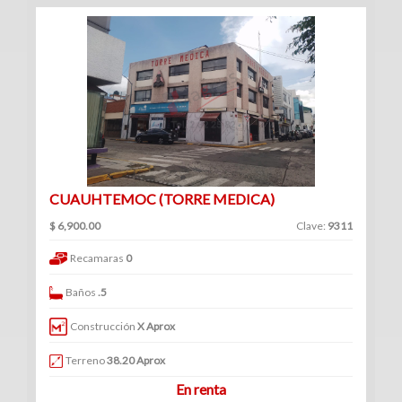
(234)
Venta
|
Renta
Turístico
CUAUHTEMOC (TORRE MEDICA)
(1)
Venta
$ 6,900.00
Clave:
9311
|
Recamaras
0
Renta
Baños
.5
Construcción
X Aprox
Edificios
Terreno
38.20 Aprox
En renta
(41)