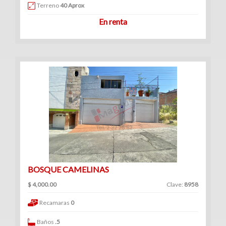
Venta
Terreno
40 Aprox
|
En renta
Renta
Ranchos
(1)
Venta
|
Renta
BOSQUE CAMELINAS
$ 4,000.00
Clave:
8958
Consultorios
Recamaras
0
(12)
Venta
Baños
.5