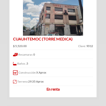
(360)
Venta
Clave
|
Renta
CUAUHTEMOC (TORRE MEDICA)
Filtrar
$ 5,520.00
Clave:
9312
Bodegas
por:
Recamaras
0
(70)
Venta
Venta
Baños
.5
y
|
renta
Construcción
X Aprox
Renta
Venta
Terreno
29.35 Aprox
En renta
Renta
Locales