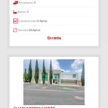
Recamaras
0
Baños
.5
Construcción
X Aprox
Terreno
30 Aprox
En renta