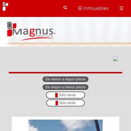
☰ Inmuebles
☰
X
X
Cerrar
Cerrar
Tipo
de
propiedad
Casas
(1007)
Ciudad
De menor a mayor precio
Venta
De mayor a menor precio
|
Ubicacción
█
Sólo venta
Renta
█
Sólo renta
Rango
de
precios
Terrenos