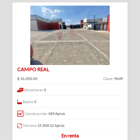
(234)
Venta
|
Renta
Turístico
CAMPO REAL
(1)
Venta
$ 16,000.00
Clave:
9649
|
Recamaras
0
Renta
Baños
0
Construcción
189 Aprox
Edificios
Terreno
15.80X12 Aprox
En renta
(41)