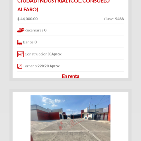
CIUDAD INDUSTRIAL (COL. CONSUELO
ALFARO)
$ 44,000.00
Clave:
9488
Recamaras
0
Baños
0
Construcción
X Aprox
Terreno
22X20 Aprox
En renta