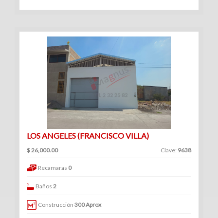
Venta
|
Renta
Departamentos
(247)
Venta
|
LOS ANGELES (FRANCISCO VILLA)
Renta
$ 26,000.00
Clave:
9638
Recamaras
0
Baños
2
Oficinas
Construcción
300 Aprox
(128)