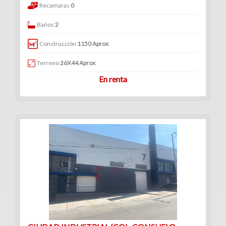
Recamaras
0
Baños
2
Construcción
1150 Aprox
Terreno
26X44 Aprox
En renta