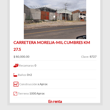
CARRETERA MORELIA-MIL CUMBRES KM
27.5
$ 80,000.00
Clave:
8727
Recamaras
0
Baños
0+2
Construcción
x Aprox
Terreno
1000 Aprox
En renta