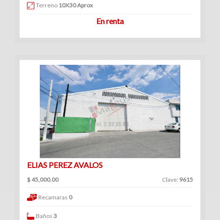
Venta
Terreno
10X30 Aprox
|
En renta
Renta
Ranchos
(1)
Venta
|
Renta
ELIAS PEREZ AVALOS
$ 45,000.00
Clave:
9615
Consultorios
Recamaras
0
(12)
Venta
Baños
3