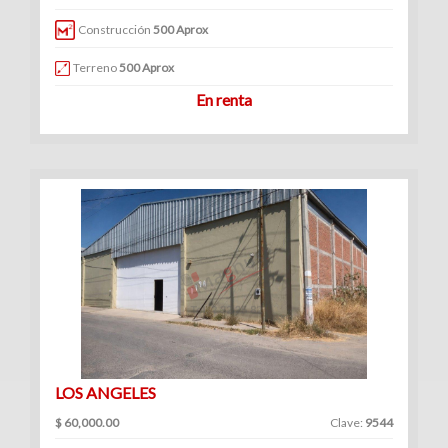
|
Construcción
500 Aprox
Renta
Terreno
500 Aprox
En renta
LOS ANGELES
$ 60,000.00
Clave:
9544