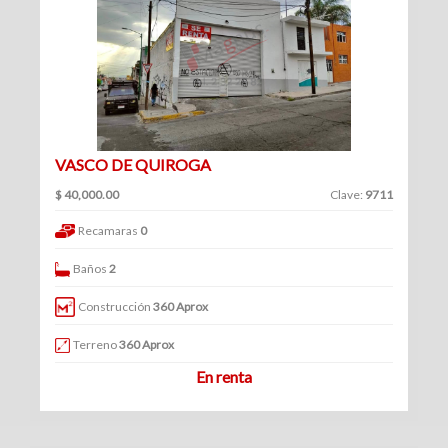
(360)
Venta
Clave
|
Renta
VASCO DE QUIROGA
Filtrar
$ 40,000.00
Clave:
9711
Bodegas
por:
Recamaras
0
(70)
Venta
Venta
Baños
2
y
|
renta
Construcción
360 Aprox
Renta
Venta
Terreno
360 Aprox
En renta
Renta
Locales