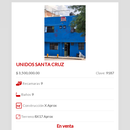
(234)
Venta
|
Renta
Turístico
UNIDOS SANTA CRUZ
(1)
Venta
$ 3,500,000.00
Clave:
9187
|
Recamaras
9
Renta
Baños
9
Construcción
X Aprox
Edificios
Terreno
8X17 Aprox
En venta
(41)