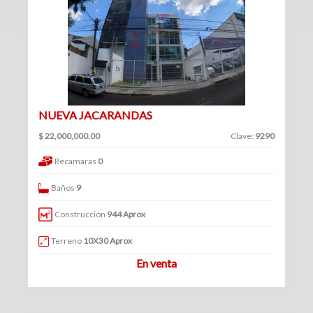
(361)
Venta
Clave
|
Renta
NUEVA JACARANDAS
Filtrar
$ 22,000,000.00
Clave:
9290
Bodegas
por:
Recamaras
0
(70)
Venta
Venta
Baños
9
y
|
renta
Construcción
944 Aprox
Renta
Venta
Terreno
10X30 Aprox
En venta
Renta
Locales