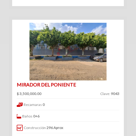
Venta
|
Renta
Departamentos
(247)
Venta
|
MIRADOR DEL PONIENTE
Renta
$ 3,500,000.00
Clave:
9043
Recamaras
0
Baños
0+6
Oficinas
Construcción
296 Aprox
(127)