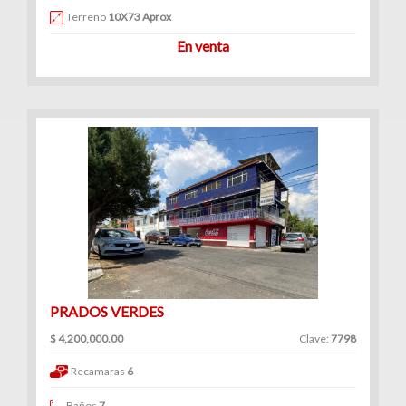
Terreno
10X73 Aprox
En venta
PRADOS VERDES
$ 4,200,000.00
Clave:
7798
Recamaras
6
Baños
7