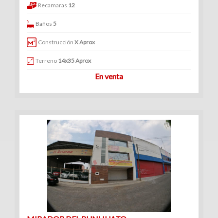
Recamaras
12
Baños
5
Construcción
X Aprox
Terreno
14x35 Aprox
En venta