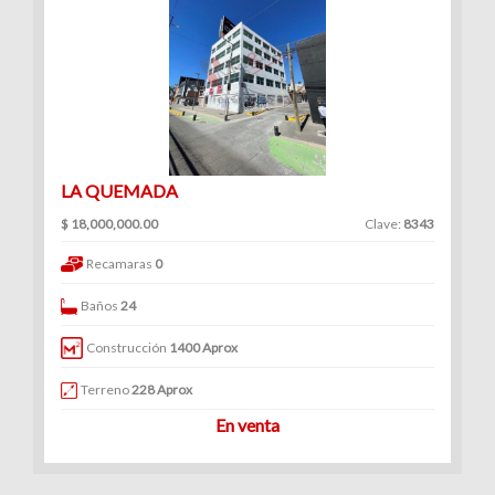
LA QUEMADA
$ 18,000,000.00
Clave:
8343
Recamaras
0
Baños
24
Construcción
1400 Aprox
Terreno
228 Aprox
En venta