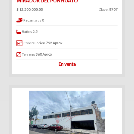
MIRADOR DEL PUNHUATO
$ 12,500,000.00
Clave:
8707
Recamaras
0
Baños
2.5
Construcción
792 Aprox
Terreno
360 Aprox
En venta