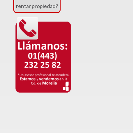
Venta
rentar propiedad?
|
Renta
Departamentos
(247)
Venta
|
Renta
Oficinas
(128)