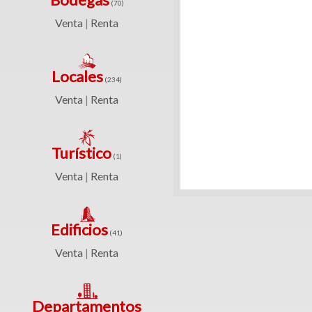
(70)
(360)
Venta
Renta
|
Venta
Clave
|
Renta
Locales
(234)
Venta
Renta
|
Filtrar
Bodegas
por:
Turístico
(1)
(70)
Venta
Renta
Venta
|
Venta
y
|
renta
Renta
Edificios
(41)
Venta
Venta
Renta
|
Renta
Locales
Departamentos