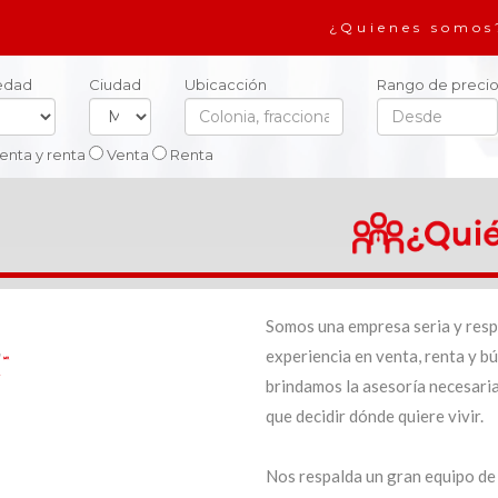
¿Quienes somos
iedad
Ciudad
Ubicacción
Rango de precio
enta y renta
Venta
Renta
Somos una empresa seria y resp
experiencia en venta, renta y b
brindamos la asesoría necesari
que decidir dónde quiere vivir.
Nos respalda un gran equipo de