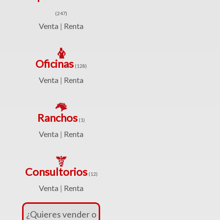
(234)
(247)
Venta
Venta
Renta
|
|
Renta
Oficinas
(128)
Venta
Renta
|
Turístico
(1)
Ranchos
(1)
Venta
Venta
Renta
|
|
Renta
Consultorios
(12)
Venta
Renta
|
Edificios
¿Quieres vender o
(41)