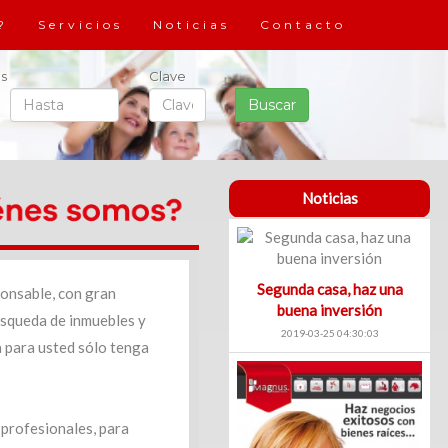
?
Servicios
Noticias
Contacto
s
Clave
Noticias
Segunda casa, haz una
onsable, con gran
buena inversión
úsqueda de inmuebles y
2019-03-25 04:30:03
a para usted sólo tenga
 profesionales, para