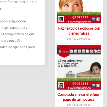
y confianza para que sus
s.
mobiliaria, donde
a su presupuesto y
Haz negocios exitosos con
bienes raíces
n el compromiso de que
2019-03-25 04:30:03
ere y necesita,
anico de opciones para
Como sobrellevar el primer
pago de tu hipoteca
2019-03-25 04:30:03