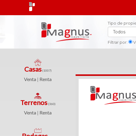
Tipo de prop
X
X
Cerrar
Cerrar
Filtrar por:
V
Tipo
de
propiedad
Casas
Casas
(1007)
(1007)
Ciudad
Venta
Renta
|
Venta
|
Ubicacción
Terrenos
Renta
(360)
Venta
Renta
|
Rango
de
precios
Terrenos
Bodegas