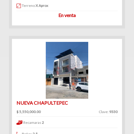
Terreno
X Aprox
En venta
NUEVA CHAPULTEPEC
$ 5,550,000.00
Clave:
9330
Recamaras
2
Baños
2.5