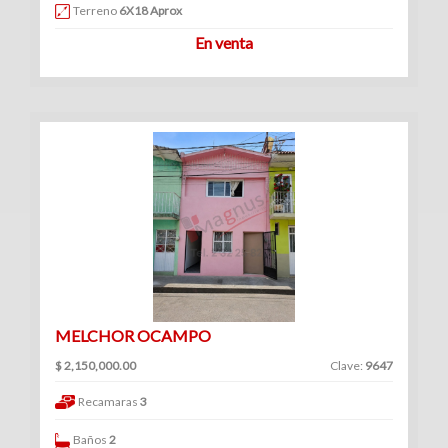
Venta
Terreno
6X18 Aprox
|
En venta
Renta
Ranchos
(1)
Venta
|
Renta
MELCHOR OCAMPO
$ 2,150,000.00
Clave:
9647
Consultorios
Recamaras
3
(12)
Venta
Baños
2