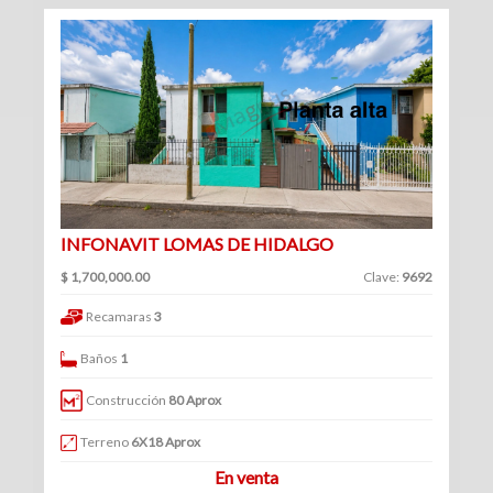
(234)
Venta
|
Renta
Turístico
INFONAVIT LOMAS DE HIDALGO
(1)
Venta
$ 1,700,000.00
Clave:
9692
|
Recamaras
3
Renta
Baños
1
Construcción
80 Aprox
Edificios
Terreno
6X18 Aprox
En venta
(41)