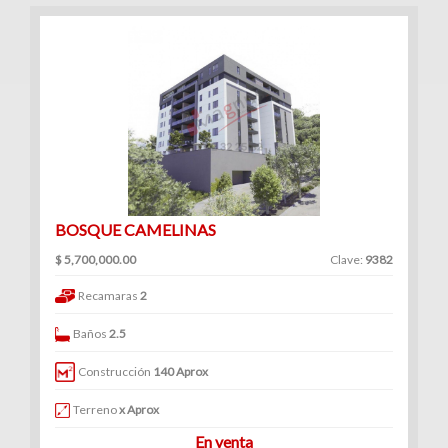
BOSQUE CAMELINAS
$ 5,700,000.00
Clave:
9382
Recamaras
2
Baños
2.5
Construcción
140 Aprox
Terreno
x Aprox
En venta