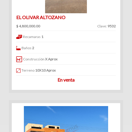
EL OLIVAR ALTOZANO
$ 4,800,000.00
Clave:
9532
Recamaras
1
Baños
2
Construcción
X Aprox
Terreno
10X10 Aprox
En venta