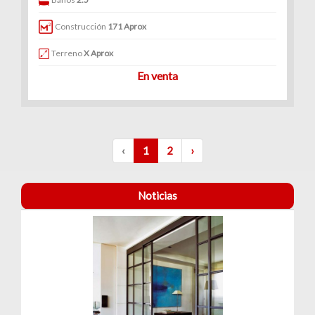
Construcción
171 Aprox
Terreno
X Aprox
En venta
‹
1
2
›
Noticias