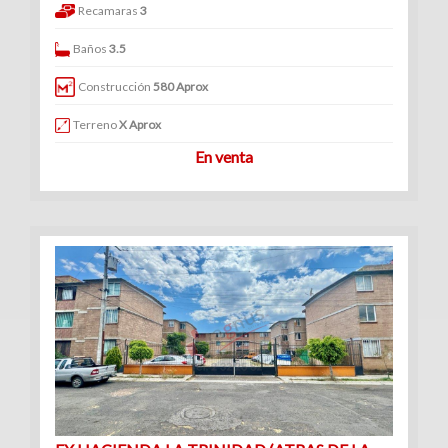
Recamaras
3
Baños
3.5
Construcción
580 Aprox
Terreno
X Aprox
En venta