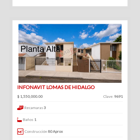
Venta
|
Renta
Departamentos
(247)
Venta
|
INFONAVIT LOMAS DE HIDALGO
Renta
$ 1,550,000.00
Clave:
9691
Recamaras
3
Baños
1
Oficinas
Construcción
80 Aprox
(128)