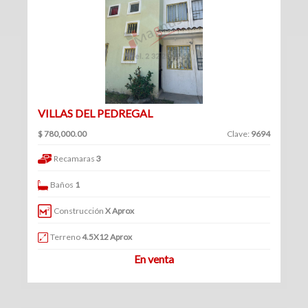
(360)
Venta
Clave
|
Renta
VILLAS DEL PEDREGAL
Filtrar
$ 780,000.00
Clave:
9694
Bodegas
por:
Recamaras
3
(70)
Venta
Venta
Baños
1
y
|
renta
Construcción
X Aprox
Renta
Venta
Terreno
4.5X12 Aprox
En venta
Renta
Locales