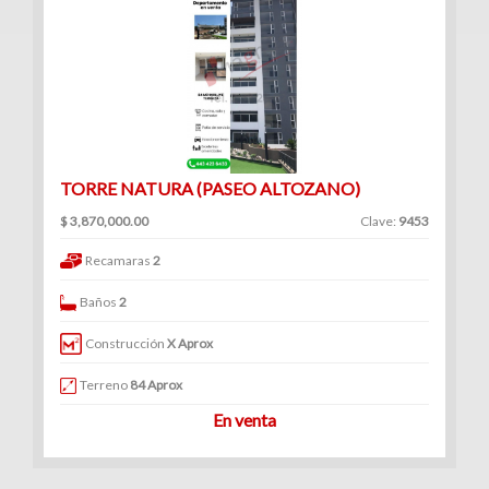
TORRE NATURA (PASEO ALTOZANO)
$ 3,870,000.00
Clave:
9453
Recamaras
2
Baños
2
Construcción
X Aprox
Terreno
84 Aprox
En venta