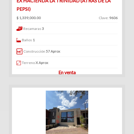
EX HACIENDA LA TRINIDAD (ATRAS DE LA
PEPSI)
$ 1,339,000.00
Clave:
9606
Recamaras
3
Baños
1
Construcción
57 Aprox
Terreno
X Aprox
En venta