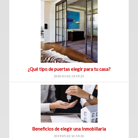
(360)
Venta
Clave
|
Renta
Filtrar
Bodegas
por:
¿Qué tipo de puertas elegir para tu casa?
(70)
2020-01-02 19:59:25
Venta
Venta
y
|
renta
Renta
Venta
Renta
Locales
Beneficios de elegir una Inmobiliaria
2019-05-02 16:54:26