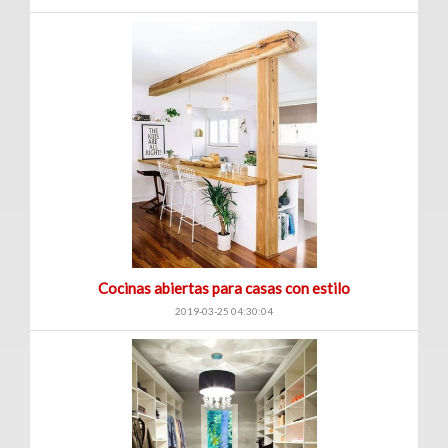
(234)
Venta
|
Renta
Turístico
(1)
Venta
|
Cocinas abiertas para casas con estilo
Renta
2019-03-25 04:30:04
Edificios
(41)