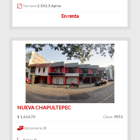
Terreno
2.5X2.3 Aprox
En renta
NUEVA CHAPULTEPEC
$ 1,614.70
Clave:
9551
Recamaras
0
Baños
0