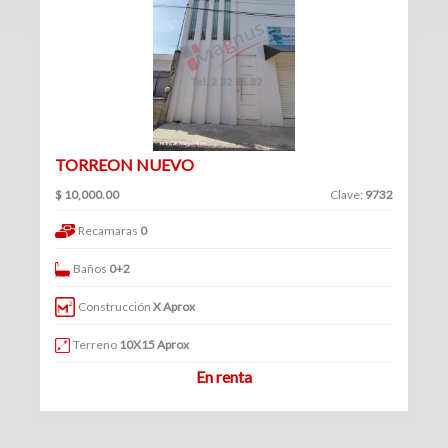
(360)
Venta
Clave
|
Renta
TORREON NUEVO
Filtrar
$ 10,000.00
Clave:
9732
Bodegas
por:
Recamaras
0
(70)
Venta
Venta
Baños
0+2
y
|
renta
Construcción
X Aprox
Renta
Venta
Terreno
10X15 Aprox
En renta
Renta
Locales