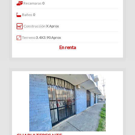
Recamaras
0
Baños
0
Construcción
X Aprox
Terreno
3.4X3.90 Aprox
En renta