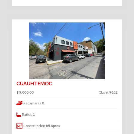
Venta
|
Renta
Departamentos
(247)
Venta
|
CUAUHTEMOC
Renta
$ 9,000.00
Clave:
9652
Recamaras
0
Baños
1
Oficinas
Construcción
85 Aprox
(128)