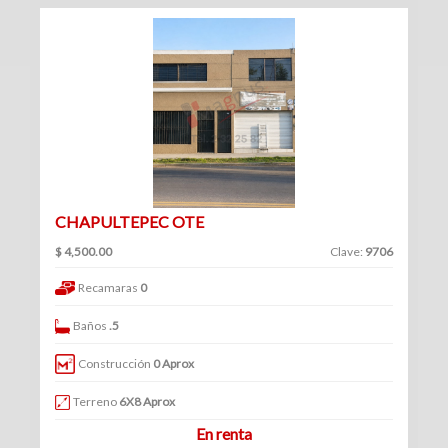
(234)
Venta
|
Renta
Turístico
CHAPULTEPEC OTE
(1)
Venta
$ 4,500.00
Clave:
9706
|
Recamaras
0
Renta
Baños
.5
Construcción
0 Aprox
Edificios
Terreno
6X8 Aprox
En renta
(41)