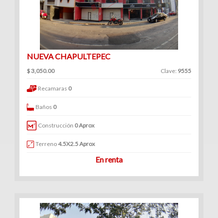
NUEVA CHAPULTEPEC
$ 3,050.00
Clave:
9555
Recamaras
0
Baños
0
Construcción
0 Aprox
Terreno
4.5X2.5 Aprox
En renta