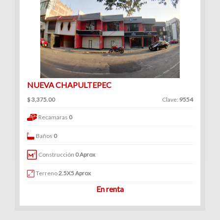
NUEVA CHAPULTEPEC
$ 3,375.00
Clave:
9554
Recamaras
0
Baños
0
Construcción
0 Aprox
Terreno
2.5X5 Aprox
En renta