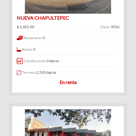
NUEVA CHAPULTEPEC
$ 2,025.00
Clave:
9556
Recamaras
0
Baños
0
Construcción
0 Aprox
Terreno
2.5X3 Aprox
En renta