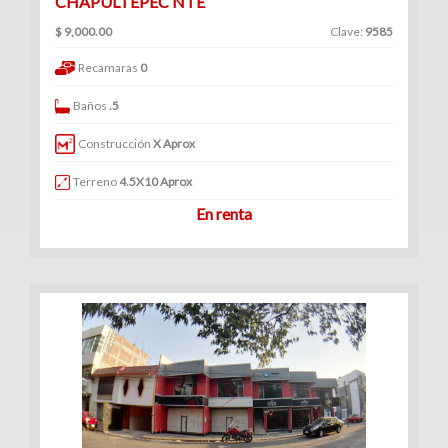
CHAPULTEPEC NTE
$ 9,000.00
Clave:
9585
Recamaras
0
Baños
.5
Construcción
X Aprox
Terreno
4.5X10 Aprox
En renta