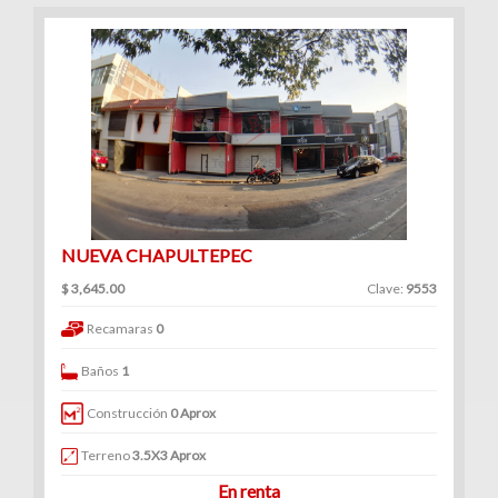
NUEVA CHAPULTEPEC
$ 3,645.00
Clave:
9553
Recamaras
0
Baños
1
Construcción
0 Aprox
Terreno
3.5X3 Aprox
En renta