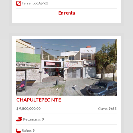
Venta
Terreno
X Aprox
|
En renta
Renta
Ranchos
(1)
Venta
|
Renta
CHAPULTEPEC NTE
$ 9,800,000.00
Clave:
9633
Consultorios
Recamaras
0
(12)
Venta
Baños
9