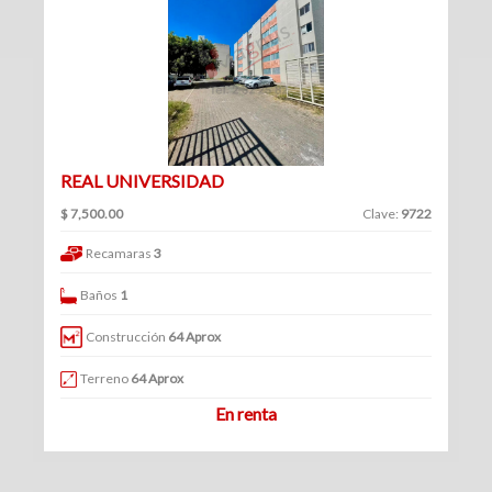
(360)
Venta
Clave
|
Renta
REAL UNIVERSIDAD
Filtrar
$ 7,500.00
Clave:
9722
Bodegas
por:
Recamaras
3
(70)
Venta
Venta
Baños
1
y
|
renta
Construcción
64 Aprox
Renta
Venta
Terreno
64 Aprox
En renta
Renta
Locales