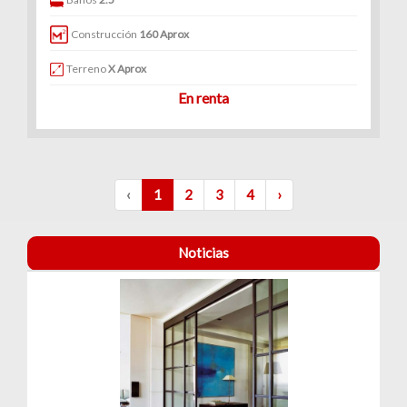
Construcción
160 Aprox
Terreno
X Aprox
En renta
‹
1
2
3
4
›
Noticias