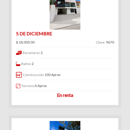
5 DE DICIEMBRE
$ 18,000.00
Clave:
9670
Recamaras
2
Baños
2
Construcción
100 Aprox
Terreno
X Aprox
En renta