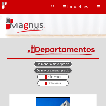
☰ Inmuebles
☰
X
X
Cerrar
Cerrar
Tipo
de
propiedad
Casas
(1007)
Ciudad
De menor a mayor precio
Venta
De mayor a menor precio
|
Ubicacción
█
Sólo venta
Renta
█
Sólo renta
Rango
de
precios
Terrenos