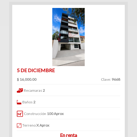
5 DE DICIEMBRE
$ 16,000.00
Clave:
9668
Recamaras
2
Baños
2
Construcción
100 Aprox
Terreno
X Aprox
En renta