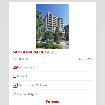
(234)
Venta
|
Renta
Turístico
SANTA MARIA DE GUIDO
(1)
Venta
$ 18,000.00
Clave:
9715
|
Recamaras
3
Renta
Baños
2
Construcción
95 Aprox
Edificios
Terreno
X Aprox
En renta
(41)