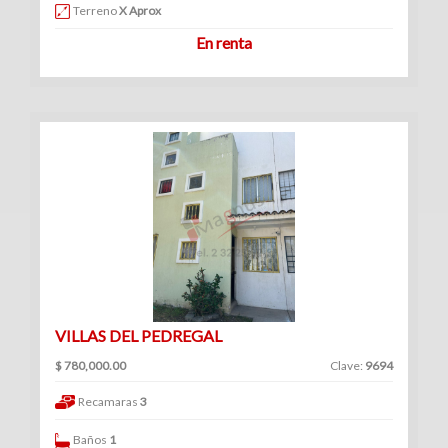
Venta
Terreno
X Aprox
|
En renta
Renta
Ranchos
(1)
Venta
|
Renta
VILLAS DEL PEDREGAL
$ 780,000.00
Clave:
9694
Consultorios
Recamaras
3
(12)
Venta
Baños
1