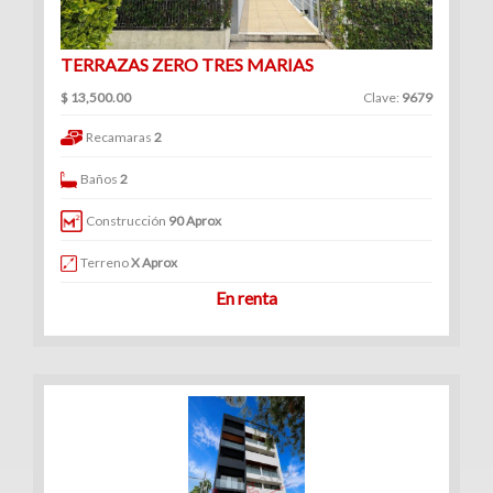
TERRAZAS ZERO TRES MARIAS
$ 13,500.00
Clave:
9679
Recamaras
2
Baños
2
Construcción
90 Aprox
Terreno
X Aprox
En renta