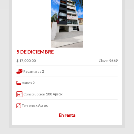
5 DE DICIEMBRE
$ 17,000.00
Clave:
9669
Recamaras
2
Baños
2
Construcción
100 Aprox
Terreno
x Aprox
En renta