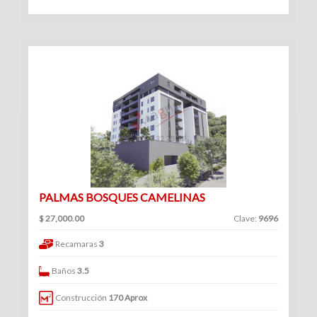
Venta
|
Renta
Departamentos
(247)
Venta
|
PALMAS BOSQUES CAMELINAS
Renta
$ 27,000.00
Clave:
9696
Recamaras
3
Baños
3.5
Oficinas
Construcción
170 Aprox
(128)