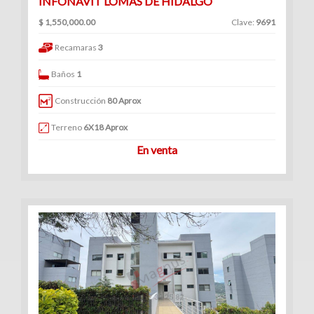
INFONAVIT LOMAS DE HIDALGO
$ 1,550,000.00
Clave:
9691
Recamaras
3
Baños
1
Construcción
80 Aprox
Terreno
6X18 Aprox
En venta