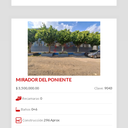
Venta
|
Renta
Departamentos
(248)
Venta
|
MIRADOR DEL PONIENTE
Renta
$ 3,500,000.00
Clave:
9043
Recamaras
0
Baños
0+6
Oficinas
Construcción
296 Aprox
(127)