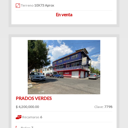
Terreno
10X73 Aprox
En venta
PRADOS VERDES
$ 4,200,000.00
Clave:
7798
Recamaras
6
Baños
7