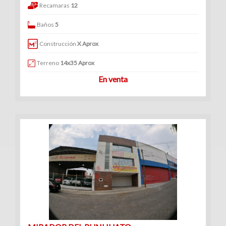
Recamaras
12
Baños
5
Construcción
X Aprox
Terreno
14x35 Aprox
En venta