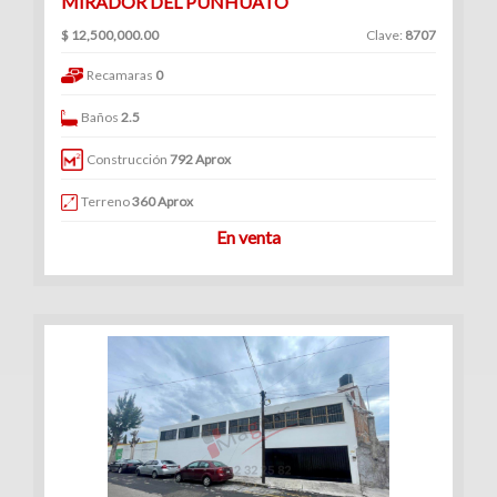
MIRADOR DEL PUNHUATO
$ 12,500,000.00
Clave:
8707
Recamaras
0
Baños
2.5
Construcción
792 Aprox
Terreno
360 Aprox
En venta