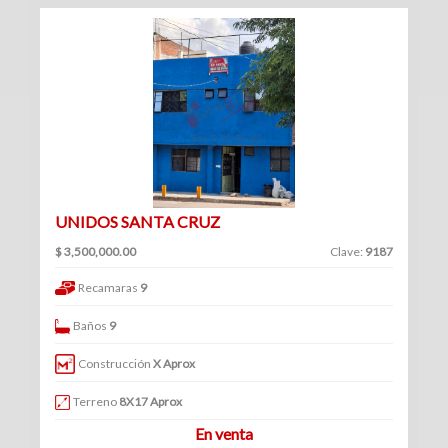
(234)
Venta
|
Renta
Turístico
UNIDOS SANTA CRUZ
(1)
Venta
$ 3,500,000.00
Clave:
9187
|
Recamaras
9
Renta
Baños
9
Construcción
X Aprox
Edificios
Terreno
8X17 Aprox
En venta
(41)