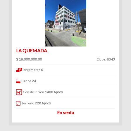
LA QUEMADA
$ 18,000,000.00
Clave:
8343
Recamaras
0
Baños
24
Construcción
1400 Aprox
Terreno
228 Aprox
En venta