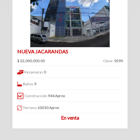
(361)
Venta
Clave
|
Renta
NUEVA JACARANDAS
Filtrar
$ 22,000,000.00
Clave:
9290
Bodegas
por:
Recamaras
0
(70)
Venta
Venta
Baños
9
y
|
renta
Construcción
944 Aprox
Renta
Venta
Terreno
10X30 Aprox
En venta
Renta
Locales